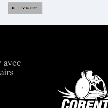
Lire la suite
y avec
airs