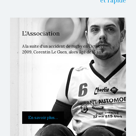
et rapide
L'Association
A la suite d‘un accident de rugby en Octobre
2009, Corentin Le Guen, alors âgé de 15 ans…
En savoir plus…