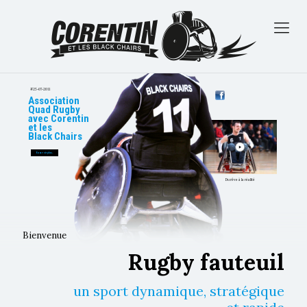
#25-07-2011
Association
Quad Rugby
avec Corentin
et les
Black Chairs
En savoir plus…
Du rêve à la réalité
Bienvenue
Rugby fauteuil
un sport dynamique, stratégique